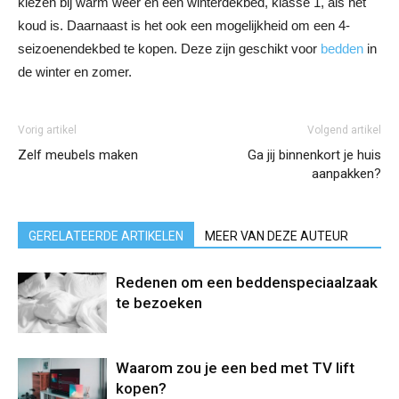
kiezen bij warm weer en een winterdekbed, klasse 1, als het
koud is. Daarnaast is het ook een mogelijkheid om een 4-
seizoenendekbed te kopen. Deze zijn geschikt voor
bedden
in
de winter en zomer.
Vorig artikel
Volgend artikel
Zelf meubels maken
Ga jij binnenkort je huis
aanpakken?
GERELATEERDE ARTIKELEN
MEER VAN DEZE AUTEUR
Redenen om een beddenspeciaalzaak
te bezoeken
Waarom zou je een bed met TV lift
kopen?