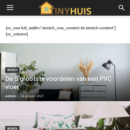
[vc_row full_width=”stretch_row_content td-stretch-content”]
[vc_column]
WONEN
De 5 grootste voordelen van een PVC
vloer
admin
-
24 januari 2023
WONEN