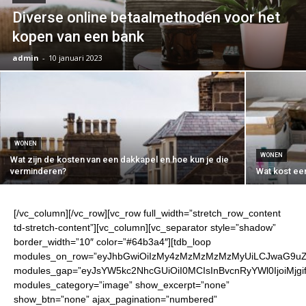
Diverse online betaalmethoden voor het
kopen van een bank
admin
-
10 januari 2023
WONEN
WONEN
Wat zijn de kosten van een dakkapel en hoe kun je die
verminderen?
Wat kost een
[/vc_column][/vc_row][vc_row full_width=”stretch_row_content
td-stretch-content”][vc_column][vc_separator style=”shadow”
border_width=”10″ color=”#64b3a4″][tdb_loop
modules_on_row=”eyJhbGwiOiIzMy4zMzMzMzMzMyUiLCJwaG9uZ
modules_gap=”eyJsYW5kc2NhcGUiOiI0MCIsInBvcnRyYWl0IjoiMjgi
modules_category=”image” show_excerpt=”none”
show_btn=”none” ajax_pagination=”numbered”