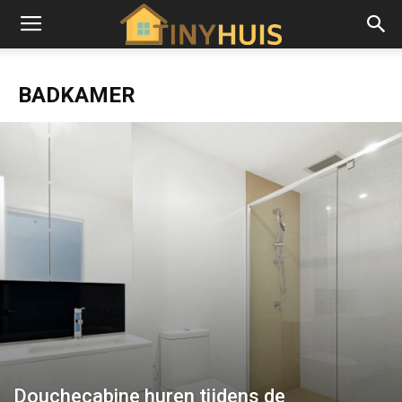
BADKAMER
Douchecabine huren tijdens de