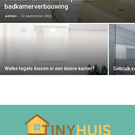
badkamerverbouwing
admin
-
22 september 2022
Welke tegels kiezen in een kleine kamer?
Gebruik v