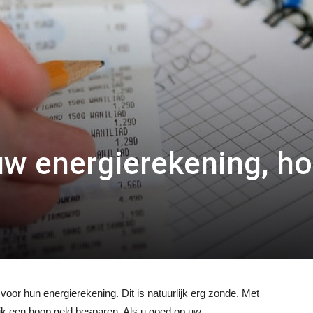
w energierekening, h
oor hun energierekening. Dit is natuurlijk erg zonde. Met
jk een hoop geld besparen. Als u goed op uw