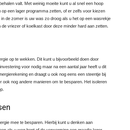
 behalen valt. Met weinig moeite kunt u al snel een hoop
op een lager programma zetten, of er zelfs voor kiezen
l in de zomer is uw was zo droog als u het op een wasrekje
 de vriezer of koelkast door deze minder hard aan zetten.
gie op te wekken. Dit kunt u bijvoorbeeld doen door
investering voor nodig maar na een aantal jaar heeft u dit
energierekening en draagt u ook nog eens een steentje bij
er ook nog andere manieren om te besparen. Het isoleren
p.
sen
nergie mee te besparen. Hierbij kunt u denken aan
tdoen als u weg bent of de verwarming een graadje lager