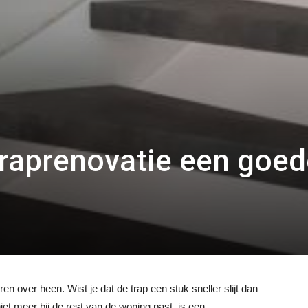
raprenovatie een goed
en over heen. Wist je dat de trap een stuk sneller slijt dan
 niet meer bij de rest van de woning past, is een