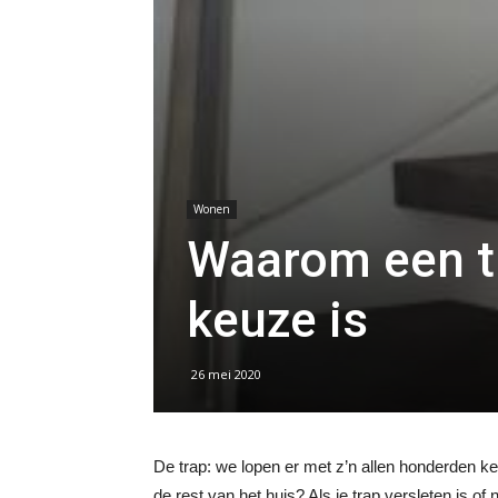
Wonen
Waarom een t
keuze is
26 mei 2020
De trap: we lopen er met z’n allen honderden ker
de rest van het huis? Als je trap versleten is of