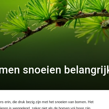
men snoeien belangrij
rs erin, die druk bezig zijn met het snoeien van bomen. Het
ulieren is weggelegd, zeker niet als de bomen vrij hoog zijn