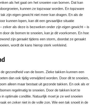
denken als het gaat om het snoeien van bomen. Dat kan
ang doorgroeien, kunnen ze topzwaar worden. En topzware
 tak zijn eigen gewicht niet meer kan dragen. En als de
r kunnen lopen, kan dit een gevaarlijke situatie
 – zeker als deze is bezweken onder zijn eigen gewicht – is
en door de bomen te snoeien, kan je dit voorkomen. En hoe
wond zijn geraakt tijdens een storm, doordat ze geraakt
noeien, wordt de kans hierop sterk verkleind.
nd
or de gezondheid van de boom. Zieke takken kunnen een
ten dan ook tijdig verwijderd worden. Door dit te snoeien,
boom alleen maar bestaat uit gezonde takken. En ook als er
 bomen regelmatig te snoeien. Door de takken kort te
in optimale conditie. Natuurlijk moet je ze wel snoeien
e vaak en zeker niet in de volle zon. Wie een tak snoeit in de